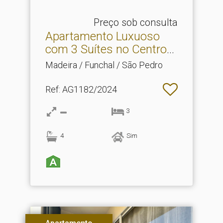
Preço sob consulta
Apartamento Luxuoso
com 3 Suítes no Centro
da.​..
Madeira / Funchal / São Pedro
Ref
: AG1182/2024
3
4
Sim