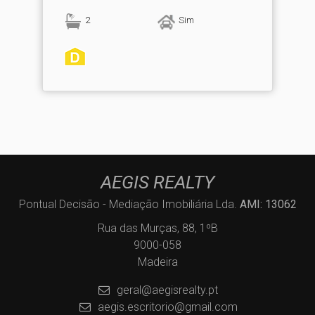
2
Sim
AEGIS REALTY
Pontual Decisão - Mediação Imobiliária Lda.
AMI: 13062
Rua das Murças, 88, 1ºB
9000-058
Madeira
geral@aegisrealty.pt
aegis.escritorio@gmail.com