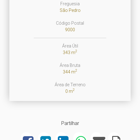
Freguesia
São Pedro
Código Postal
9000
Área Útil
2
343 m
Área Bruta
2
344 m
Área de Terreno
2
0 m
Partilhar