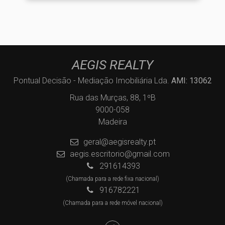
AEGIS REALTY
Pontual Decisão - Mediação Imobiliária Lda.
AMI: 13062
Rua das Murças, 88, 1ºB
9000-058
Madeira
geral@aegisrealty.pt
aegis.escritorio@gmail.com
291614393
(Chamada para a rede fixa nacional)
916782221
(Chamada para a rede móvel nacional)